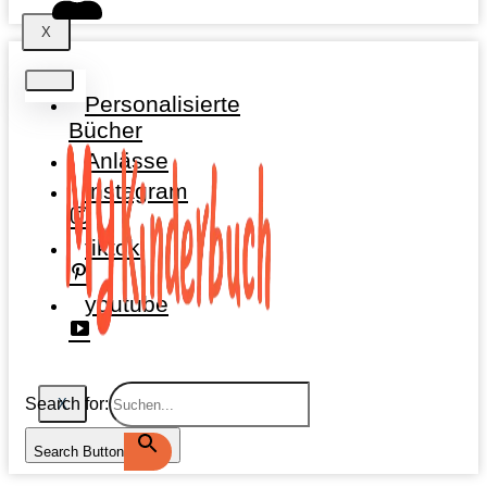
X
Personalisierte
Bücher
Anlässe
instagram
tiktok
youtube
Search for:
X
Search Button