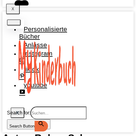
X
Personalisierte
Bücher
Anlässe
instagram
tiktok
youtube
Search for:
X
Search Button